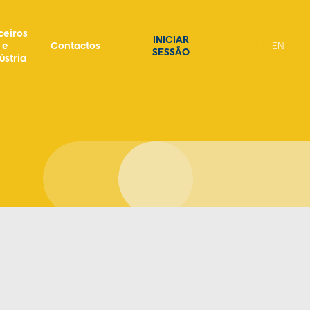
ceiros
INICIAR
e
Contactos
PT
EN
SESSÃO
ústria