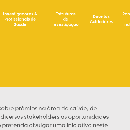
Investigadores &
Estruturas
Par
Doentes
Profissionais de
de
Cuidadores
Saúde
Investigação
Ind
sobre prémios na área da saúde, de
s diversos stakeholders as oportunidades
o pretenda divulgar uma iniciativa neste