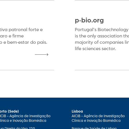
p-bio.org
iva patronal forte e
Portugal’s Biotechnology 
aro e firme
is the only association th
 e bem-estar do país.
majority of companies li
life sciences sector.
orto (Sede)
Lisboa
ICIB – Agência de Investigação
AICIB – Agência de Investigação
línica e Inovação Biomédica
Clínica e Inovação Biomédica
ua Direita do Viso, 120
Parque de Saúde de Lisboa,