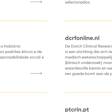
selecionados.
dcrfonline.nl
a Indústria
De Dutch Clinical Resea
s padrões éticos e de
is een stichting die zich 
esponsabilidade social e
medisch-wetenschappeli
(klinisch onderzoek) maxi
waardevolle kennis en we
ten goede komt aan de p
ptcrin.pt