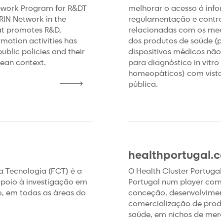
ework Program for R&DT
melhorar o acesso à inf
RIN Network in the
regulamentação e contro
hat promotes R&D,
relacionadas com os me
rmation activities has
dos produtos de saúde (
ublic policies and their
dispositivos médicos não
pean context.
para diagnóstico in vitr
homeopáticos) com vist
pública.
healthportugal.
a Tecnologia (FCT) é a
O Health Cluster Portug
apoio à investigação em
Portugal num player comp
o, em todas as áreas do
conceção, desenvolvimen
comercialização de prod
saúde, em nichos de mer