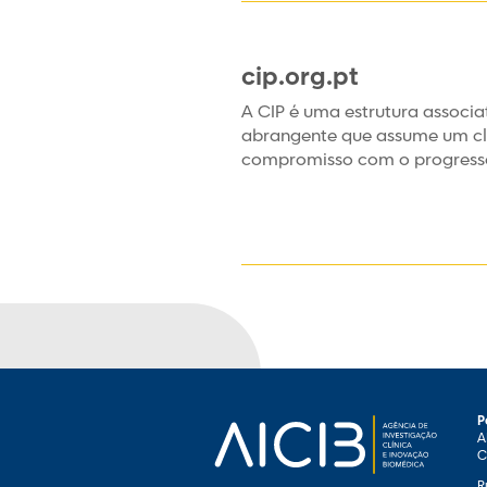
cip.org.pt
A CIP é uma estrutura associat
abrangente que assume um cl
compromisso com o progresso
P
A
C
R