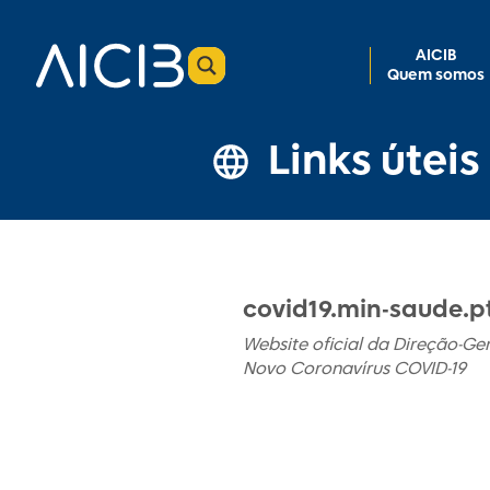
AICIB
Quem somos
Links úteis
covid19.min-saude.p
Website oficial da Direção-Ge
Novo Coronavírus COVID-19