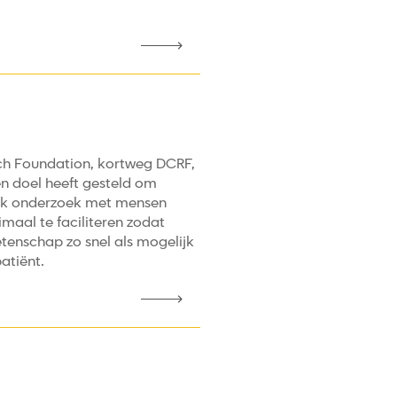
rch Foundation, kortweg DCRF,
ten doel heeft gesteld om
jk onderzoek met mensen
maal te faciliteren zodat
tenschap zo snel als mogelijk
atiënt.