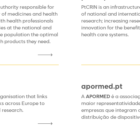
thority responsible for
PtCRIN is an infrastruct
cy of medicines and health
of national and internatio
th health professionals
research; increasing rese
es at the national and
innovation for the benefit
the population the optimal
health care systems.
th products they need.
apormed.pt
rganisation that links
A
APORMED
é a associa
ks across Europe to
maior representatividad
l research.
empresas que integram o
distribuição de dispositi