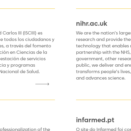
nihr.ac.uk
Carlos III (ISCIII) es
We are the nation’s large
de todos los ciudadanos y
research and provide the 
s, a través del fomento
technology that enables r
ación en Ciencias de la
partnership with the NHS, 
restación de servicios
government, other resear
ncia y programas
public, we deliver and en
 Nacional de Salud.
transforms people’s liv
and advances science.
infarmed.pt
rofessionalization of the
O site do Infarmed foi c