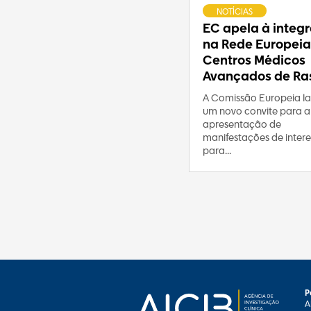
NOTÍCIAS
EC apela à integ
na Rede Europeia
Centros Médicos
Avançados de Ras
A Comissão Europeia l
um novo convite para a
apresentação de
manifestações de intere
para...
P
A