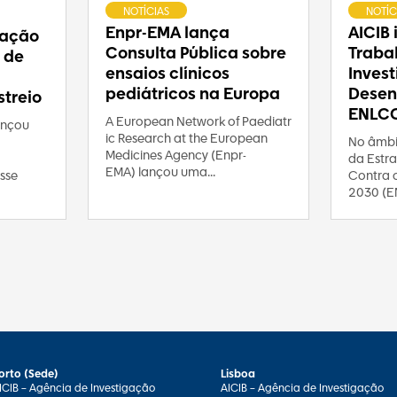
NOTÍCIAS
NOTÍC
Enpr-EMA lança
AICIB
ração
Consulta Pública sobre
Traba
 de
ensaios clínicos
Inves
pediátricos na Europa
Desen
treio
ENLC
A European Network of Paediatr
ançou
ic Research at the European
No âmbi
Medicines Agency (Enpr-
da Estra
EMA) lançou uma...
Contra 
sse
2030 (E
orto (Sede)
Lisboa
ICIB – Agência de Investigação
AICIB – Agência de Investigação