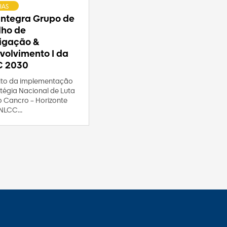
IAS
 integra Grupo de
lho de
tigação &
volvimento I da
C 2030
to da implementação
tégia Nacional de Luta
o Cancro – Horizonte
NLCC...