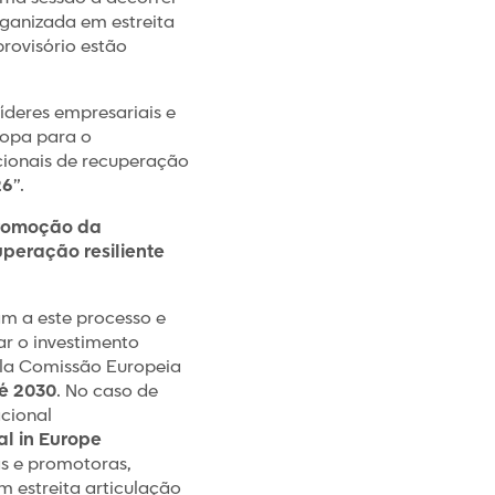
rganizada em estreita
rovisório estão
líderes empresariais e
ropa para o
cionais de recuperação
26
”.
romoção da
uperação resiliente
am a este processo e
ar o investimento
ela Comissão Europeia
té 2030
. No caso de
acional
al in Europe
as e promotoras,
m estreita articulação