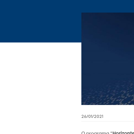
26/01/2021
O programa “
Horizont