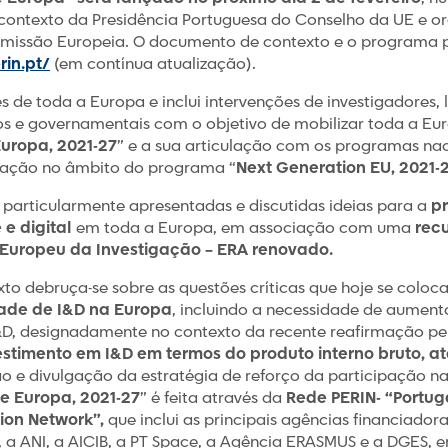
o contexto da Presidência Portuguesa do Conselho da UE e o
issão Europeia. O documento de contexto e o programa p
in.pt/
(em contínua atualização).
 de toda a Europa e inclui intervenções de investigadores, 
cos e governamentais com o objetivo de mobilizar toda a Eu
Europa, 2021-27
” e a sua articulação com os programas na
aração no âmbito do programa “
Next Generation EU, 2021-
 particularmente apresentadas e discutidas ideias para a
p
e digital
em toda a Europa, em associação com uma
rec
Europeu da Investigação – ERA renovado.
o debruça-se sobre as questões críticas que hoje se coloc
ade de I&D na Europa
, incluindo a necessidade de aument
I&D, designadamente no contexto da recente reafirmação p
stimento em I&D em termos do produto interno bruto, a
o e divulgação da estratégia de reforço da participação n
te Europa, 2021-27
”​ é feita através da
Rede PERIN- “Portug
ion Network”,
que inclui as principais agências financiador
a ANI, a AICIB, a PT Space, a Agência ERASMUS e a DGES, e