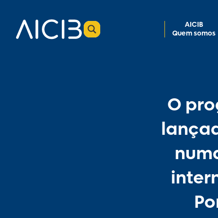
AICIB
Quem somos
O pro
lançad
numa
inter
Po