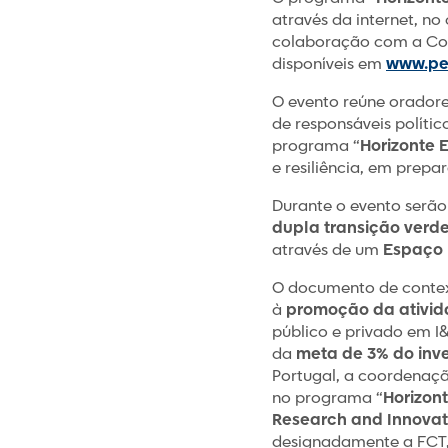
através da internet, n
colaboração com a Com
disponíveis em
www.per
O evento reúne oradores
de responsáveis políti
programa “
Horizonte 
e resiliência, em prep
Durante o evento serão
dupla transição verde 
através de um
Espaço 
O documento de context
à
promoção da ativid
público e privado em 
da
meta de 3% do inve
Portugal, a coordenaçã
no programa “
Horizon
Research and Innovat
designadamente a FCT, 