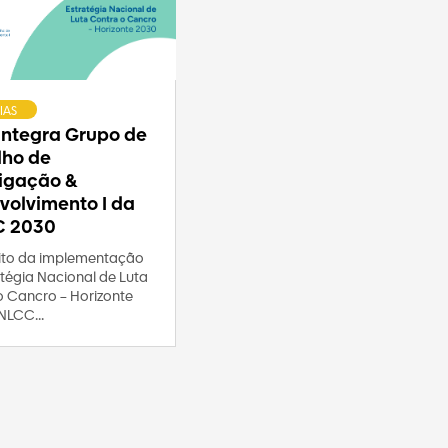
IAS
 integra Grupo de
lho de
tigação &
volvimento I da
C 2030
to da implementação
tégia Nacional de Luta
o Cancro – Horizonte
NLCC...