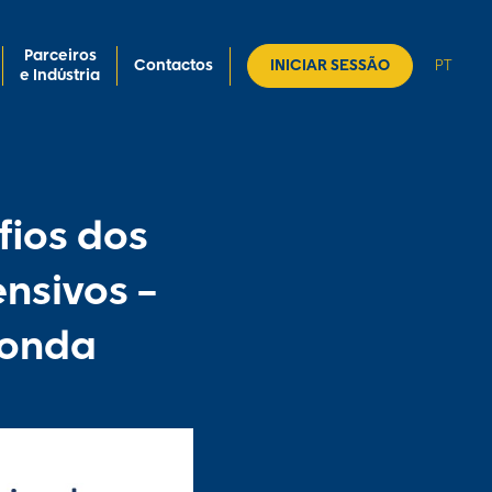
Parceiros
Contactos
INICIAR SESSÃO
PT
e Indústria
fios dos
nsivos –
donda