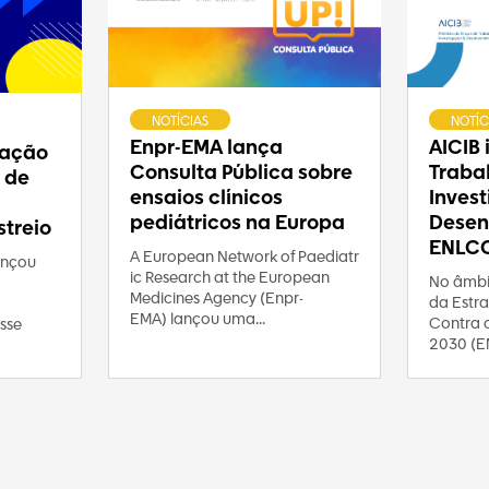
NOTÍCIAS
NOTÍC
Enpr-EMA lança
AICIB
ração
Consulta Pública sobre
Traba
 de
ensaios clínicos
Inves
pediátricos na Europa
Desen
treio
ENLC
A European Network of Paediatr
ançou
ic Research at the European
No âmbi
Medicines Agency (Enpr-
da Estra
EMA) lançou uma...
Contra 
sse
2030 (E