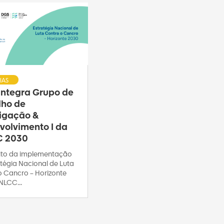
IAS
 integra Grupo de
lho de
tigação &
volvimento I da
C 2030
to da implementação
tégia Nacional de Luta
o Cancro – Horizonte
NLCC...