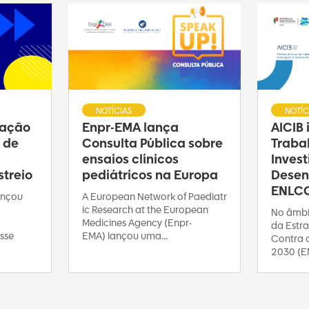
NOTÍCIAS
NOTÍC
ração
Enpr-EMA lança
AICIB
 de
Consulta Pública sobre
Traba
ensaios clínicos
Inves
treio
pediátricos na Europa
Desen
ENLC
ançou
A European Network of Paediatr
ic Research at the European
No âmbi
Medicines Agency (Enpr-
da Estra
sse
EMA) lançou uma...
Contra 
2030 (E