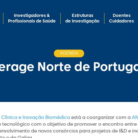
Investigadores &
Estruturas
Doentes
Profissionais de Saúde
de Investigação
Cuidadores
AGENDA
erage Norte de Portugal
o Clínica e Inovação Biomédica
está a coorganizar com a
AN
tecnológico com o objetivo de promover o encontro entre 
envolvimento de novos consórcios para projetos de I&D e i
te e da Galiza.