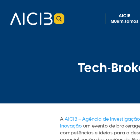
AICIB
Quem somos
Tech-Brok
A
AICIB – Agência de Investigaçã
Inovação
um evento de brokerage 
competências e ideias para o des
especialização das regiões do Nor