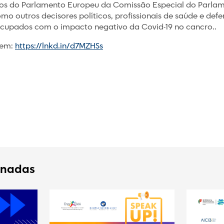
dos do Parlamento Europeu da Comissão Especial do Parla
o outros decisores políticos, profissionais de saúde e def
ocupados com o impacto negativo da Covid-19 no cancro..
 em:
https://lnkd.in/d7MZHSs
onadas