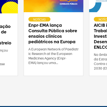
NOTÍCIAS
NOTÍC
Enpr-EMA lança
AICIB
ração
Consulta Pública sobre
Traba
 de
ensaios clínicos
Inves
pediátricos na Europa
Desen
treio
ENLC
A European Network of Paediatr
ançou
ic Research at the European
No âmbi
Medicines Agency (Enpr-
da Estra
EMA) lançou uma...
Contra 
sse
2030 (E