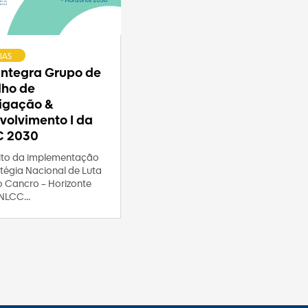
IAS
 integra Grupo de
lho de
tigação &
volvimento I da
C 2030
to da implementação
tégia Nacional de Luta
o Cancro – Horizonte
NLCC...