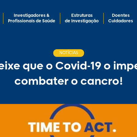
Investigadores &
Estruturas
Doentes
Profissionais de Saúde
de Investigação
Cuidadores
NOTÍCIAS
ixe que o Covid-19 o imp
combater o cancro!