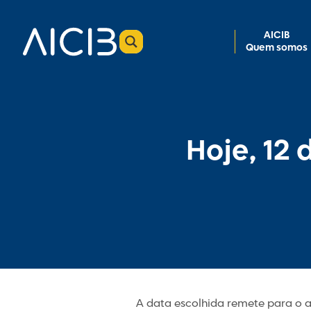
AICIB
Quem somos
Hoje, 12 
A data escolhida remete para o 