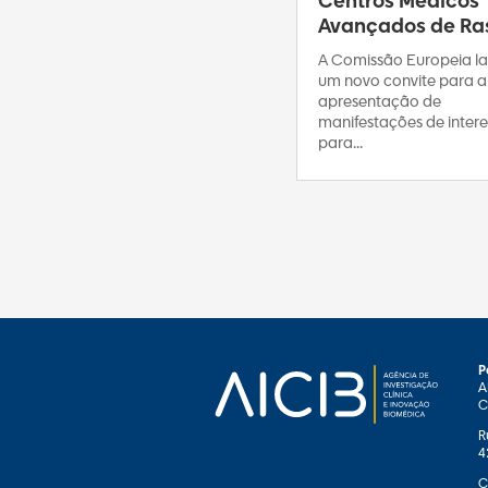
Centros Médicos
Avançados de Ras
A Comissão Europeia l
um novo convite para a
apresentação de
manifestações de intere
para...
P
A
C
R
4
C