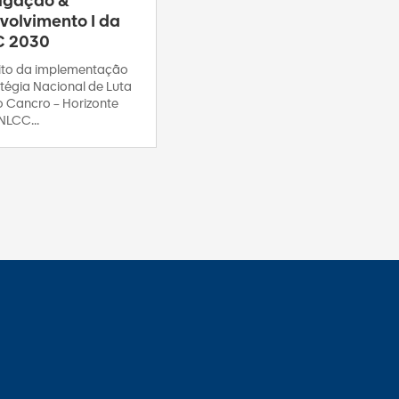
tigação &
volvimento I da
C 2030
to da implementação
tégia Nacional de Luta
o Cancro – Horizonte
NLCC...