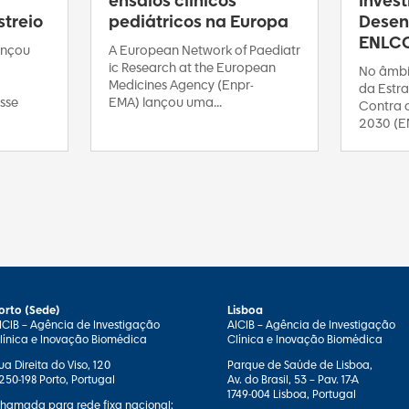
ensaios clínicos
Inves
treio
pediátricos na Europa
Desen
ENLC
ançou
A European Network of Paediatr
ic Research at the European
No âmbi
Medicines Agency (Enpr-
da Estra
sse
EMA) lançou uma...
Contra 
2030 (E
orto (Sede)
Lisboa
ICIB – Agência de Investigação
AICIB – Agência de Investigação
línica e Inovação Biomédica
Clínica e Inovação Biomédica
ua Direita do Viso, 120
Parque de Saúde de Lisboa,
250-198 Porto, Portugal
Av. do Brasil, 53 – Pav. 17-A
1749-004 Lisboa, Portugal
hamada para rede fixa nacional: