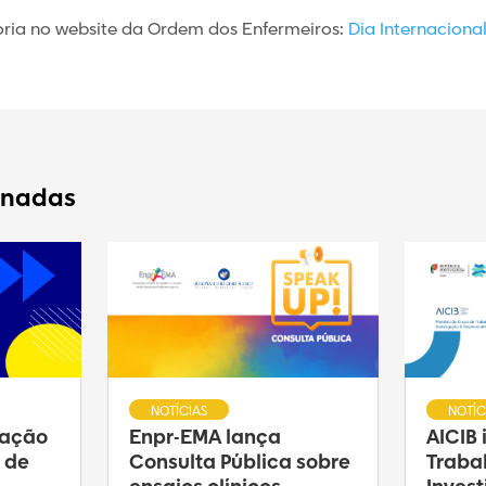
tória no website da Ordem dos Enfermeiros:
Dia Internaciona
onadas
NOTÍCIAS
NOTÍC
ração
Enpr-EMA lança
AICIB
 de
Consulta Pública sobre
Traba