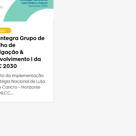
IAS
 integra Grupo de
lho de
tigação &
volvimento I da
C 2030
to da implementação
tégia Nacional de Luta
o Cancro – Horizonte
NLCC...