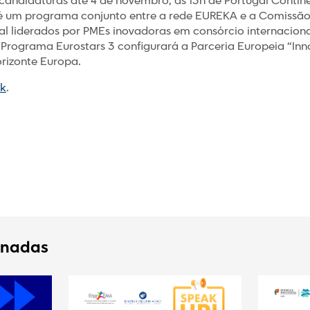
 candidaturas até 4 de novembro, às 13h de Portugal Contine
é um programa conjunto entre a rede EUREKA e a Comissão 
rial liderados por PMEs inovadoras em consórcio internacio
 Programa Eurostars 3 configurará a Parceria Europeia “Inn
orizonte Europa.
nk
.
onadas