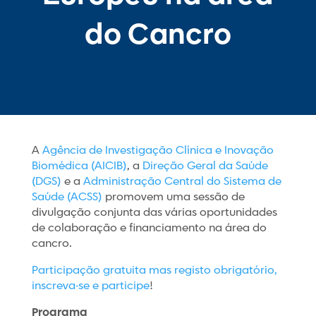
do Cancro
A
Agência de Investigação Clínica e Inovação
Biomédica (AICIB)
, a
Direção Geral da Saúde
(DGS)
e a
Administração Central do Sistema de
Saúde (ACSS)
promovem uma sessão de
divulgação conjunta das várias oportunidades
de colaboração e financiamento na área do
cancro.
Participação gratuita mas registo obrigatório,
inscreva-se e participe
!
Programa