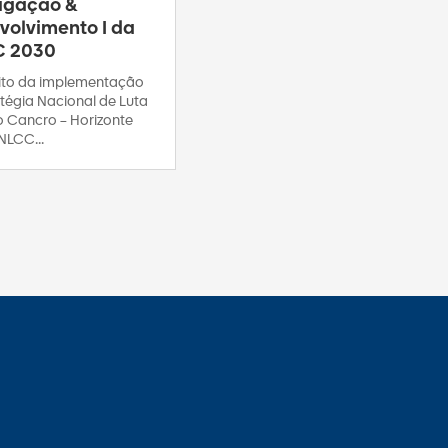
tigação &
volvimento I da
C 2030
to da implementação
tégia Nacional de Luta
o Cancro – Horizonte
NLCC...