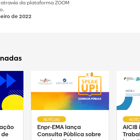
0, através da plataforma ZOOM
o.
neiro de 2022
onadas
NOTÍCIAS
NOTÍC
ração
Enpr-EMA lança
AICIB
 de
Consulta Pública sobre
Traba