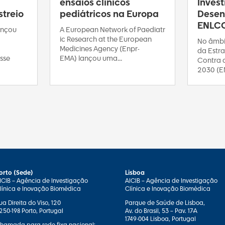
ensaios clínicos
Inves
treio
pediátricos na Europa
Desen
ENLC
ançou
A European Network of Paediatr
ic Research at the European
No âmbi
Medicines Agency (Enpr-
da Estra
sse
EMA) lançou uma...
Contra 
2030 (E
orto (Sede)
Lisboa
ICIB – Agência de Investigação
AICIB – Agência de Investigação
línica e Inovação Biomédica
Clínica e Inovação Biomédica
ua Direita do Viso, 120
Parque de Saúde de Lisboa,
250-198 Porto, Portugal
Av. do Brasil, 53 – Pav. 17-A
1749-004 Lisboa, Portugal