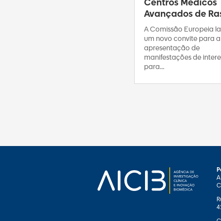
Centros Médicos
Avançados de Ras
A Comissão Europeia l
um novo convite para a
apresentação de
manifestações de intere
para...
P
A
C
R
4