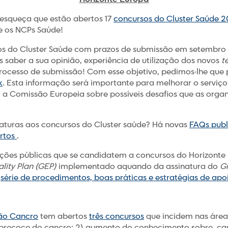
 esqueça que estão abertos 17
concursos do Cluster Saúde 
e os NCPs Saúde!
os do Cluster Saúde com prazos de submissão em setembro d
 saber a sua opinião, experiência de utilização dos novos
t
ocesso de submissão! Com esse objetivo, pedimos-lhe que 
k
. Esta informação será importante para melhorar o serviço
a Comissão Europeia sobre possíveis desafios que as orga
aturas aos concursos do Cluster saúde? Há novas
FAQs publ
ertos
.
ções públicas que se candidatem a concursos do Horizonte
lity Plan (GEP)
implementado aquando da assinatura do
G
a
série de procedimentos, boas práticas e estratégias de ap
ão Cancro
tem abertos
três concursos
que incidem nas áreas 
precoce do cancro; 2) aumento do conhecimento sobre canc