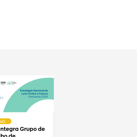
IAS
 integra Grupo de
lho de