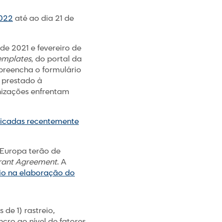
2022
até ao dia 21 de
e 2021 e fevereiro de
emplates
, do portal da
preencha o formulário
 prestado à
nizações enfrentam
icadas recentemente
 Europa terão de
rant Agreement
. A
oio na elaboração do
de 1) rastreio,
ro ao nível de fatores