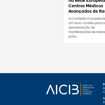
na Rede Europeia
Centros Médicos
Avançados de Ras
A Comissão Europeia l
um novo convite para a
apresentação de
manifestações de intere
para...
P
A
C
R
4