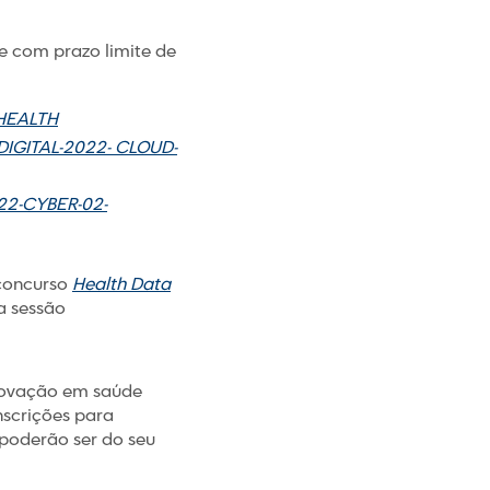
e com prazo limite de
-HEALTH
DIGITAL-2022- CLOUD-
22-CYBER-02-
concurso
Health Data
ma sessão
novação em saúde
nscrições para
oderão ser do seu