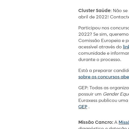
Cluster Saúde
: Não se
abril de 2022! Contact
Participou nos concurs
2022? Se sim, queremos
Comissão Europeia e pr
acessível através do
lin
comunidade e informar 
durante o processo.
Está a preparar candid
sobre os concursos ab
GEP: Todas as organiza
possuir um
Gender Equa
Euraxess publicou um
GEP
.
Missão Cancro
:
A
Miss
diagnóstico e deteção 