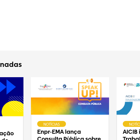
onadas
NOTÍCIAS
NOTÍC
Enpr-EMA lança
AICIB
ração
Consulta Pública sobre
Traba