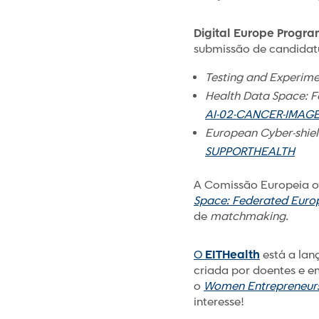
Digital Europe Progr
submissão de candidatu
Testing and Experimen
Health Data Space: F
AI-02-CANCER-IMAG
European Cyber-shield
SUPPORTHEALTH
A Comissão Europeia o
Space: Federated Europ
de
matchmaking.
O
EITHealth
está a lan
criada por doentes e e
o
Women Entrepreneur
interesse!