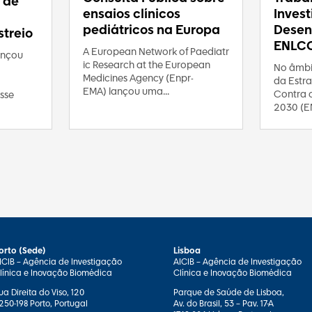
 de
ensaios clínicos
Inves
pediátricos na Europa
Desen
treio
ENLC
A European Network of Paediatr
ançou
ic Research at the European
No âmbi
Medicines Agency (Enpr-
da Estra
EMA) lançou uma...
Contra 
sse
2030 (E
orto (Sede)
Lisboa
ICIB – Agência de Investigação
AICIB – Agência de Investigação
línica e Inovação Biomédica
Clínica e Inovação Biomédica
ua Direita do Viso, 120
Parque de Saúde de Lisboa,
250-198 Porto, Portugal
Av. do Brasil, 53 – Pav. 17-A