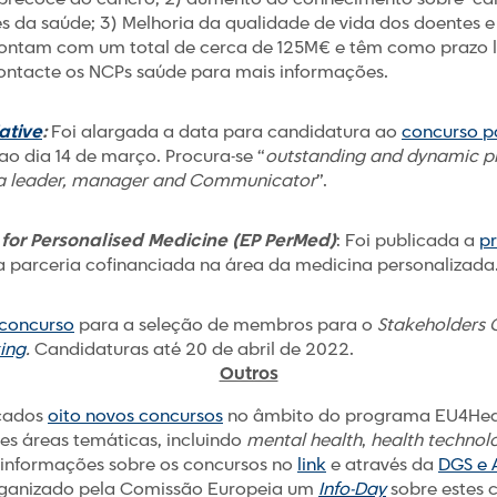
es da saúde; 3) Melhoria da qualidade de vida dos doentes e
contam com um total de cerca de 125M€ e têm como prazo l
Contacte os NCPs saúde para mais informações.
ative
:
Foi alargada a data para candidatura ao
concurso pa
ao dia 14 de março. Procura-se “
outstanding and dynamic pro
s a leader, manager and Communicator
”.
for Personalised Medicine (EP PerMed)
: Foi publicada a
p
parceria cofinanciada na área da medicina personalizada
concurso
para a seleção de membros para o
Stakeholders
ing
.
Candidaturas até 20 de abril de 2022.
Outros
nçados
oito novos concursos
no âmbito do programa EU4Heal
tes áreas temáticas, incluindo
mental health
,
health technol
s informações sobre os concursos no
link
e através da
DGS e 
rganizado pela Comissão Europeia um
Info-Day
sobre estes 