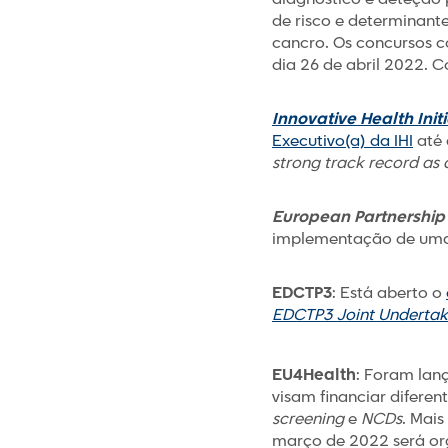
de risco e determinant
cancro. Os concursos 
dia 26 de abril 2022. 
Innovative Health Initi
Executivo(a) da IHI
até 
strong track record a
European Partnership 
implementação de uma 
EDCTP3
: Está aberto o
EDCTP3 Joint Undertak
EU4Health
: Foram la
visam financiar diferen
screening
e
NCDs
. Mai
março de 2022 será o