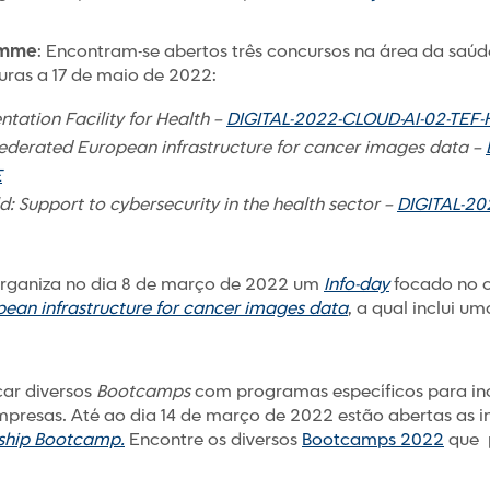
amme
: Encontram-se abertos três concursos na área da saúd
ras a 17 de maio de 2022:
tation Facility for Health –
DIGITAL-2022-CLOUD-AI-02-TEF
ederated European infrastructure for cancer images data –
E
: Support to cybersecurity in the health sector –
DIGITAL-20
rganiza no dia 8 de março de 2022 um
Info-day
focado no 
ean infrastructure for cancer images
data
, a qual inclui u
çar diversos
Bootcamps
com programas específicos para i
mpresas. Até ao dia 14 de março de 2022 estão abertas as i
ship Bootcamp.
Encontre os diversos
Bootcamps 2022
que p