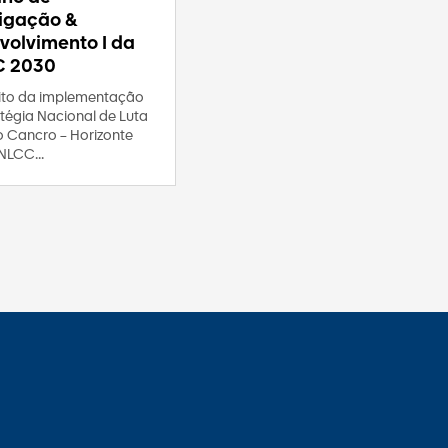
tigação &
volvimento I da
C 2030
to da implementação
tégia Nacional de Luta
o Cancro – Horizonte
NLCC...