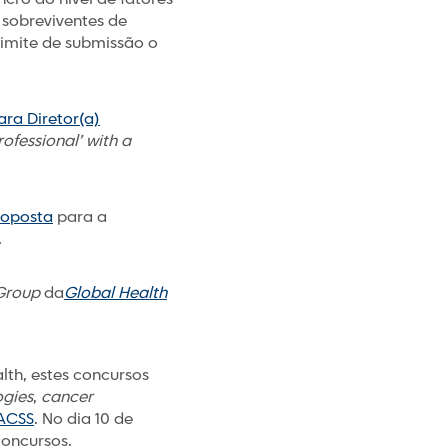
 sobreviventes de
imite de submissão o
ra Diretor(a)
fessional’ with a
roposta
para a
.
 Group
da
Global Health
th, estes concursos
ogies
,
cancer
ACSS
. No dia 10 de
concursos.