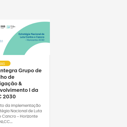
IAS
 integra Grupo de
lho de
tigação &
volvimento I da
C 2030
to da implementação
tégia Nacional de Luta
o Cancro – Horizonte
NLCC...