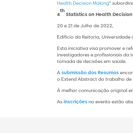
Health Decision Making
” subordin
th
4
Statistics on Health Decisio
20 e 21 de Julho de 2022,
Edifício da Reitoria, Universidade 
Esta iniciativa visa promover e re
investigadores e profissionais da 
tomada de decisões em saúde.
A
submissão dos Resumos
encon
o Extend Abstract do trabalho de 
À melhor comunicação original em
As
inscrições
no evento estão aber