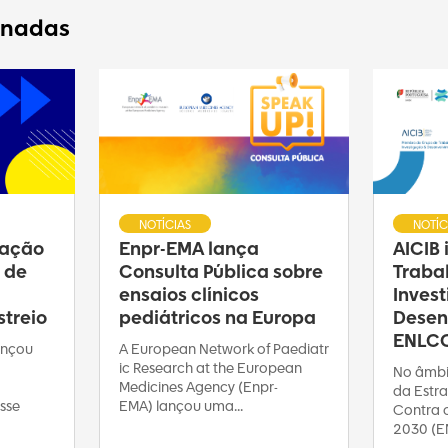
onadas
NOTÍCIAS
NOTÍC
ração
Enpr-EMA lança
AICIB
 de
Consulta Pública sobre
Traba
ensaios clínicos
Inves
treio
pediátricos na Europa
Desen
ENLC
ançou
A European Network of Paediatr
ic Research at the European
No âmbi
Medicines Agency (Enpr-
da Estra
sse
EMA) lançou uma...
Contra 
2030 (E