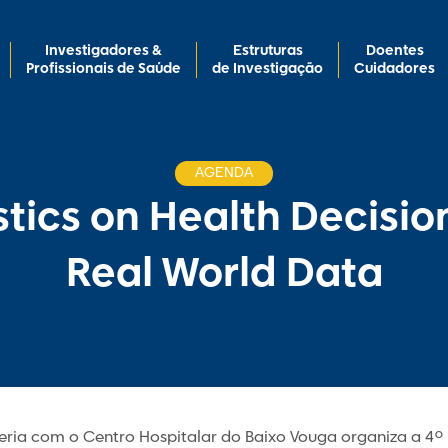
Investigadores &
Estruturas
Doentes
Profissionais de Saúde
de Investigação
Cuidadores
AGENDA
stics on Health Decisi
Real World Data
eria com o Centro Hospitalar do Baixo Vouga organiza a 4º