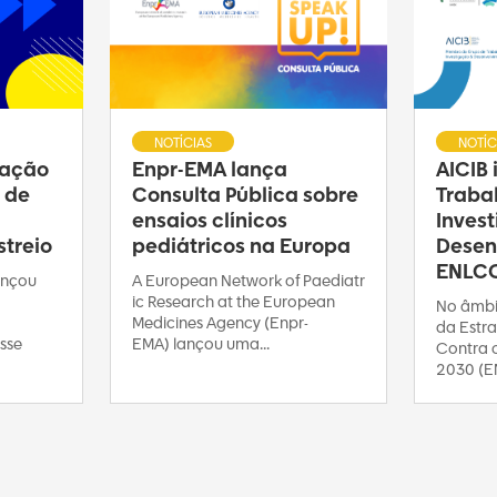
NOTÍCIAS
NOTÍC
ração
Enpr-EMA lança
AICIB
 de
Consulta Pública sobre
Traba
ensaios clínicos
Inves
treio
pediátricos na Europa
Desen
ENLC
ançou
A European Network of Paediatr
ic Research at the European
No âmbi
Medicines Agency (Enpr-
da Estra
sse
EMA) lançou uma...
Contra 
2030 (E