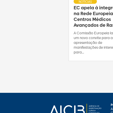
NOTÍCIAS
EC apela à integ
na Rede Europeia
Centros Médicos
Avançados de Ras
A Comissão Europeia l
um novo convite para a
apresentação de
manifestações de intere
para...
P
A