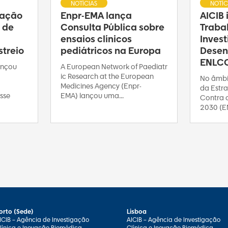
NOTÍCIAS
NOTÍC
ração
Enpr-EMA lança
AICIB
 de
Consulta Pública sobre
Traba
ensaios clínicos
Inves
treio
pediátricos na Europa
Desen
ENLC
ançou
A European Network of Paediatr
ic Research at the European
No âmbi
Medicines Agency (Enpr-
da Estra
sse
EMA) lançou uma...
Contra 
2030 (E
orto (Sede)
Lisboa
ICIB – Agência de Investigação
AICIB – Agência de Investigação