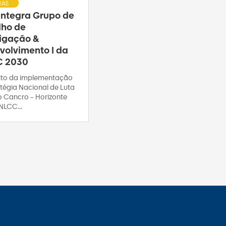
IAS
 integra Grupo de
lho de
tigação &
volvimento I da
C 2030
to da implementação
tégia Nacional de Luta
o Cancro – Horizonte
NLCC...