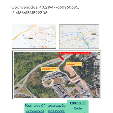
Coordenadas: 40.219477660960685,
-8.416661581592306
Página da
Página da CP
Localização
Rede
– Comboios
via Google