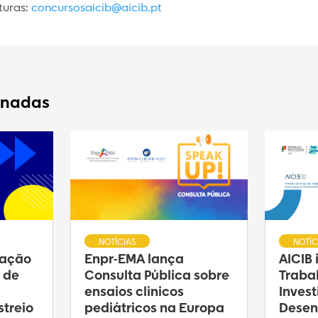
turas:
concursosaicib@aicib.pt
onadas
NOTÍCIAS
NOTÍC
ração
Enpr-EMA lança
AICIB
 de
Consulta Pública sobre
Traba
ensaios clínicos
Inves
treio
pediátricos na Europa
Desen