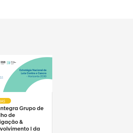
IAS
 integra Grupo de
lho de
tigação &
volvimento I da