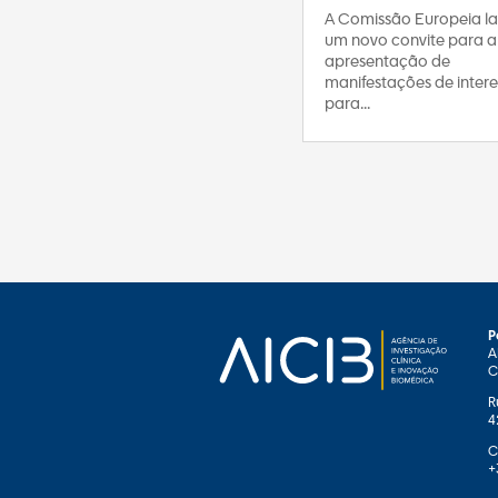
A Comissão Europeia l
um novo convite para a
apresentação de
manifestações de intere
para...
P
A
C
R
4
C
+