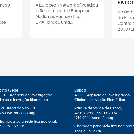
ENLC
ançou
A European Network of Paediatr
ic Research at the European
No âmbi
Medicines Agency (Enpr-
da Estra
sse
EMA) lançou uma...
Contra 
2030 (E
orto (Sede)
Lisboa
ICIB – Agência de Investigação
AICIB – Agência de Investigação
línica e Inovação Biomédica
Clínica e Inovação Biomédica
ua Direita do Viso, 120
Parque de Saúde de Lisboa,
250-198 Porto, Portugal
Av. do Brasil, 53 – Pav. 17-A
1749-004 Lisboa, Portugal
hamada para rede fixa nacional:
351 221 152 385
Chamada para rede fixa nacional:
+351 211 392 174