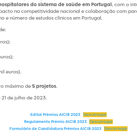
hospitalares do sistema de saúde em Portugal
, com o in
mpacto na competitividade nacional e colaboração com par
o e número de estudos clínicos em Portugal.
de:
ros);
euros);
il euros).
ero máximo de
5 projetos
.
21 de julho de 2023.
Edital Prémios AICIB 2023
Descarregar
Regulamento Prémio AICIB 2023
Descarregar
Formulário de Candidatura Prémios AICIB 2023
Descarregar