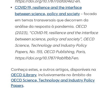
https://doi.org/10.1787/0afa04e2-en
.
COVID-19, resilience and the interface
between science, policy and society
– focado
em temas transversais que decorrem da
análise da resposta à pandemia.
OECD
(2023), “COVID-19, resilience and the interface
between science, policy and society”, OECD
Science, Technology and Industry Policy
Papers, No. 155, OECD Publishing, Paris,
https://doi.org/10.1787/9ab1fbb7-en
.
Conheça estes, e outros artigos, disponíveis na
OECD iLibrary
, inclusivamente no âmbito da
OECD Science, Technology and Industry Policy
Papers
.