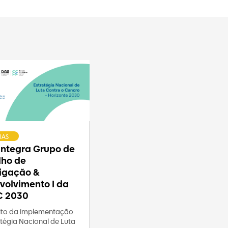
IAS
 integra Grupo de
lho de
tigação &
volvimento I da
C 2030
to da implementação
tégia Nacional de Luta