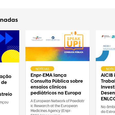
onadas
NOTÍCIAS
NOTÍC
Enpr-EMA lança
AICIB
ração
Consulta Pública sobre
Traba
 de
ensaios clínicos
Inves
pediátricos na Europa
Desen
treio
ENLC
A European Network of Paediatr
ançou
ic Research at the European
No âmbi
Medicines Agency (Enpr-
da Estra