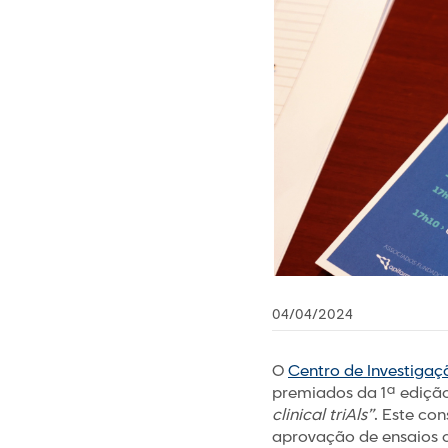
04/04/2024
O
Centro de Investigaçã
premiados da 1ª edição
clinical triAls”
. Este co
aprovação de ensaios cl