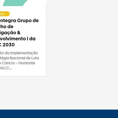
IAS
 integra Grupo de
lho de
tigação &
volvimento I da
C 2030
to da implementação
tégia Nacional de Luta
o Cancro – Horizonte
NLCC...