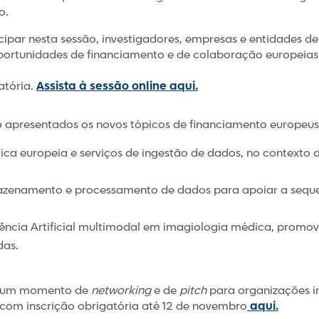
o.
cipar nesta sessão, investigadores, empresas e entidades d
ortunidades de financiamento e de colaboração europeias 
atória.
Assista à sessão online aqui.
o apresentados os novos tópicos de financiamento europeus 
ica europeia e serviços de ingestão de dados, no contexto
zenamento e processamento de dados para apoiar a seq
gência Artificial multimodal em imagiologia médica, promo
das.
da um momento de
networking
e de
pitch
para organizações i
 com inscrição obrigatória até 12 de novembro
aqui.