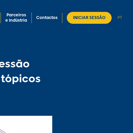
Parceiros
Contactos
INICIAR SESSÃO
PT
e Indústria
Sessão
 tópicos