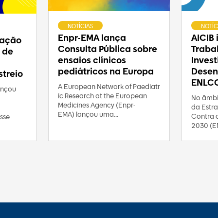
NOTÍCIAS
NOTÍC
Enpr-EMA lança
AICIB
ração
Consulta Pública sobre
Traba
 de
ensaios clínicos
Inves
pediátricos na Europa
Desen
treio
ENLC
A European Network of Paediatr
ançou
ic Research at the European
No âmbi
Medicines Agency (Enpr-
da Estra
EMA) lançou uma...
Contra 
sse
2030 (E