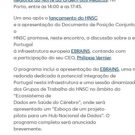
Regional do Norte da Ordem dos Médicos
, no
Porto, entre as 14:00 e as 17:45.
Um ano após o
lançamento do HNSC
e a apresentação do Documento de Posição Conjunta
o
HNSC promove, neste encontro, a discussão sobre a 
Portugal
à infraestrutura europeia
EBRAINS
, contando com
a participação do seu CEO,
Philippe Vernier
.
O programa inclui a apresentação da
EBRAINS
, uma 
redonda dedicada à potencial integração de
Portugal nesta infraestrutura e uma sessão dinamiza
dos Grupos de Trabalho do HNSC no âmbito do
“Ecossistema de
Dados em Saúde do Cérebro”, onde será
apresentado um “Esboço de um projeto-
piloto para um Hub Nacional de Dados”. O
programa completo será anunciado
brevemente.