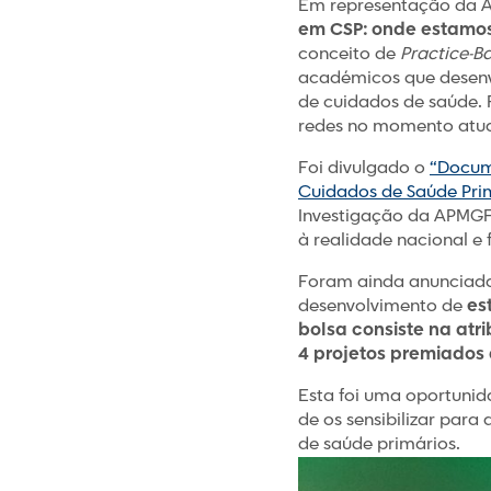
Em representação da AI
em CSP: onde estamos
conceito de
Practice-B
académicos que desenv
de cuidados de saúde.
redes no momento atual
Foi divulgado o
“Docum
Cuidados de Saúde Prim
Investigação da APMGF.
à realidade nacional e 
Foram ainda anunciad
desenvolvimento de
est
bolsa consiste na at
4 projetos premiados 
Esta foi uma oportunida
de os sensibilizar par
de saúde primários.