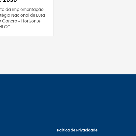
C 2030
to da implementação
tégia Nacional de Luta
o Cancro – Horizonte
NLCC...
Política de Privacidade