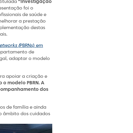
titulada
“Investigação
esentação foi o
fissionais de saúde e
melhorar a prestação
mplementação destas
ais.
etworks (
PBRNs) em
epartamento de
gal, adaptar o modelo
a apoiar a criação e
o o modelo PBRN. A
 acompanhamento dos
os de família e ainda
no âmbito dos cuidados