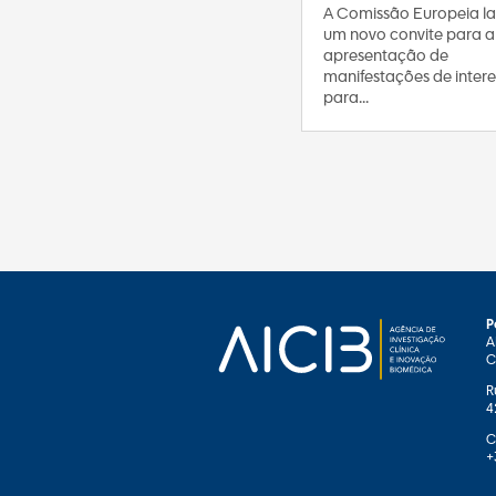
A Comissão Europeia l
um novo convite para a
apresentação de
manifestações de intere
para...
P
A
C
R
4
C
+