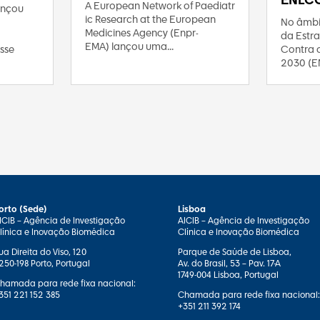
ENLC
A European Network of Paediatr
ançou
ic Research at the European
No âmbi
Medicines Agency (Enpr-
da Estra
EMA) lançou uma...
Contra 
sse
2030 (E
orto (Sede)
Lisboa
ICIB – Agência de Investigação
AICIB – Agência de Investigação
línica e Inovação Biomédica
Clínica e Inovação Biomédica
ua Direita do Viso, 120
Parque de Saúde de Lisboa,
250-198 Porto, Portugal
Av. do Brasil, 53 – Pav. 17-A
1749-004 Lisboa, Portugal
hamada para rede fixa nacional:
351 221 152 385
Chamada para rede fixa nacional:
+351 211 392 174