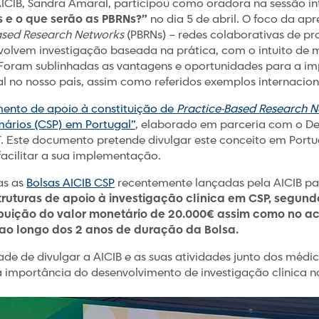
CIB, Sandra Amaral, participou como oradora na sessão in
 e o que serão as PBRNs?”
no dia 5 de abril. O foco da apr
ased Research Networks
(PBRNs) – redes colaborativas de pro
olvem investigação baseada na prática, com o intuito de 
 Foram sublinhadas as vantagens e oportunidades para a i
 no nosso país, assim como referidos exemplos internacion
ento de apoio à constituição de
Practice-Based Research N
ários (CSP) em Portugal”
, elaborado em parceria com o D
 Este documento pretende divulgar este conceito em Portu
facilitar a sua implementação.
as as
Bolsas AICIB CSP
recentemente lançadas pela AICIB par
ruturas de apoio à investigação clínica em CSP, segund
ribuição do valor monetário de 20.000€ assim como no
ao longo dos 2 anos de duração da Bolsa.
de de divulgar a AICIB e as suas atividades junto dos médic
a a importância do desenvolvimento de investigação clínica 