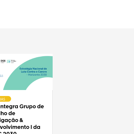
IAS
 integra Grupo de
lho de
tigação &
volvimento I da