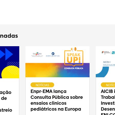
onadas
NOTÍCIAS
NOTÍC
Enpr-EMA lança
AICIB
ração
Consulta Pública sobre
Traba
 de
ensaios clínicos
Inves
pediátricos na Europa
Desen
treio